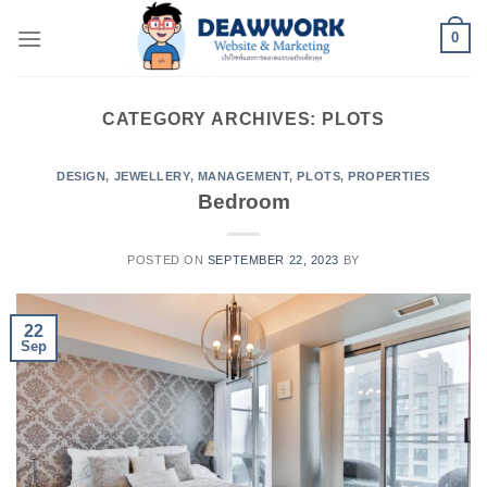
Skip
0
to
content
CATEGORY ARCHIVES:
PLOTS
DESIGN
,
JEWELLERY
,
MANAGEMENT
,
PLOTS
,
PROPERTIES
Bedroom
POSTED ON
SEPTEMBER 22, 2023
BY
22
Sep