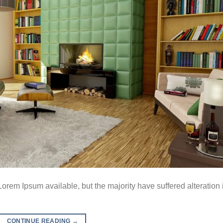
orem Ipsum available, but the majority have suffered alteration 
CONTINUE READING
→