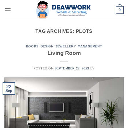
Skip
0
to
content
TAG ARCHIVES:
PLOTS
BOOKS
,
DESIGN
,
JEWELLERY
,
MANAGEMENT
Living Room
POSTED ON
SEPTEMBER 22, 2023
BY
22
Sep